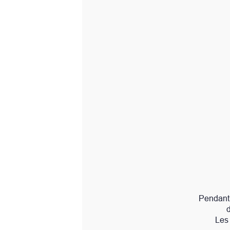
la crème de nuit n
Pendant le sommeil, le mécanism
deux peptides brevetés 
Les huiles de pistache et d