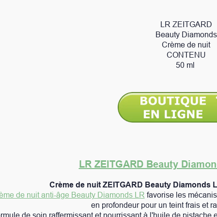
LR ZEITGARD
Beauty Diamonds
Crème de nuit
CONTENU
50 ml
LR ZEITGARD Beauty Diamonds crème de nuit
e nuit ZEITGARD Beauty Diamonds LR – pour un confort 
 Beauty Diamonds LR
favorise les mécanismes de régénération nat
en profondeur pour un teint frais et radieux dès le matin.
nt et nourrissant à l'huile de pistache et de pépins de raisin dé