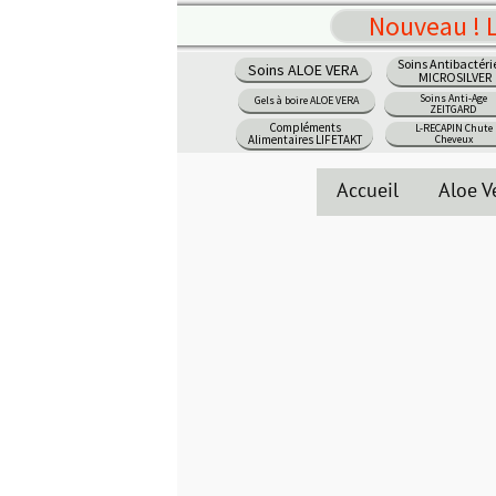
Nouveau ! LE POUVOIR DE L'
Soins Antibactériens
Soins ALOE VERA
Appareils ZEITGARD
MICROSILVER
Soins Anti-Age
Gels à boire ALOE VERA
Maquillage
ZEITGARD
Compléments
L-RECAPIN Chute
Parfums Femme
Alimentaires LIFETAKT
Cheveux
Accueil
Aloe Vera
Produits LR