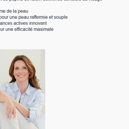
e et souple
t
male