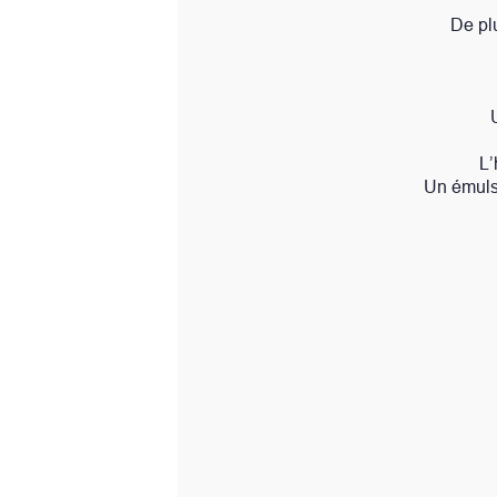
De plus, la crème de nuit aid
vous r
Un complexe synergique
trois types
L’huile de pistache, l’hui
Un émulsifiant aux propriétés bi
Effets optimaux obt
Utili
Appli