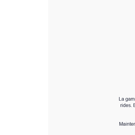
la crème de nuit
La gamme de soins anti-âge ra
rides. Basée sur les propriété
Maintenant reformulée avec le