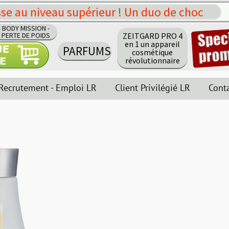
érieur ! Un duo de choc
ZEITGARD PRO 4
en 1 un appareil
RFUMS
cosmétique
révolutionnaire
i LR
Client Privilégié LR
Contact