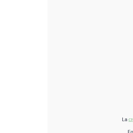
Crème d
La
crème de nuit anti-âge
Formule de soin raffermissa