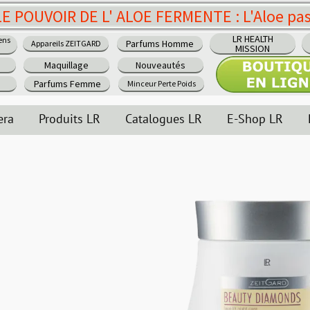
 ALOE FERMENTE : L'Aloe passe au niveau sup
BODY MISSION -
LR HEALTH
Parfums Homme
PERTE DE POIDS
MISSION
Nouveautés
PA
Minceur Perte Poids
Catalogues LR
E-Shop LR
Recrutement - Emplo