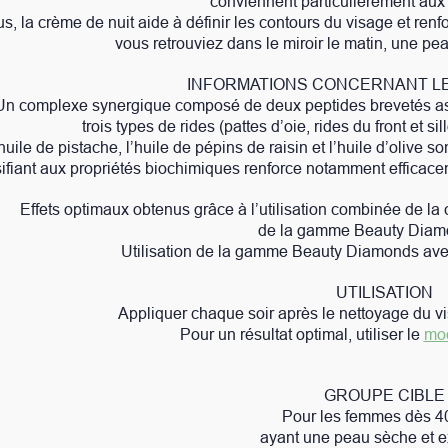
conviennent particulièrement aux peaux matures.
e à définir les contours du visage et renforce la densité et le v
etrouviez dans le miroir le matin, une peau pleine de vitalité et d
INFORMATIONS CONCERNANT LES COMPOSANTS
 composé de deux peptides brevetés assure entre autres une a
 de rides (pattes d’oie, rides du front et sillons nasogéniens) pend
le de pépins de raisin et l’huile d’olive sont particulièrement 
ochimiques renforce notamment efficacement la barrière cutanée 
enus grâce à l’utilisation combinée de la crème de jour et la cr
de la gamme Beauty Diamonds LR.
sation de la gamme Beauty Diamonds avec le
module lissant ant
UTILISATION
quer chaque soir après le nettoyage du visage, du cou et du déco
Pour un résultat optimal, utiliser le
module lissant anti-âge
GROUPE CIBLE
Pour les femmes dès 40 ans,
ayant une peau sèche et exigeante