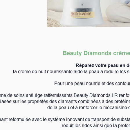
Beauty Diamonds crème de nuit LR
Réparez votre peau en dormant :
 nourrissante aide la peau à réduire les signes visibles du temps
Pour une peau nourrie et des contours du visage définis.
ffermissants Beauty Diamonds LR renforce la peau à partir de 40
s des diamants combinées à des protéines, elle veille à ralentir
de la peau et à renforcer le mécanisme de protection cellulaire.
 système innovant de transport de substances actives et une s
réduit les rides ainsi que la profondeur des rides.