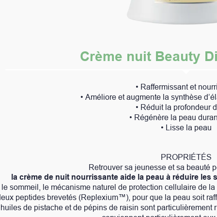
Crème nuit Beauty Diamonds LR
• Raffermissant et nourrissant
• Améliore et augmente la synthèse d’élastine et de collagène
• Réduit la profondeur des rides
• Régénère la peau durant la nuit
• Lisse la peau
PROPRIÉTÉS
Retrouver sa jeunesse et sa beauté pendant le sommeil :
ourrissante aide la peau à réduire les signes visibles du tem
e naturel de protection cellulaire de la peau est stimulé à l’
(Replexium™), pour que la peau soit raffermie et douce au tou
e pépins de raisin sont particulièrement riches en acides gras es