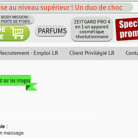
érieur ! Un duo de choc
ZEITGARD PRO 4
en 1 un appareil
RFUMS
cosmétique
révolutionnaire
i LR
Client Privilégié LR
Contact