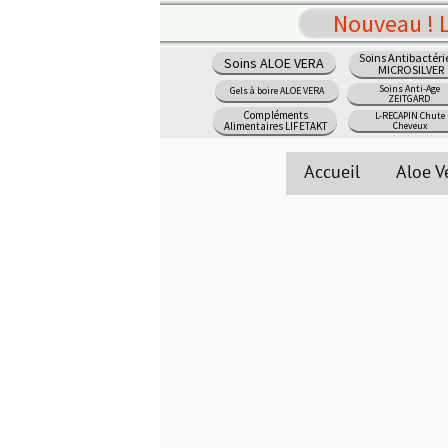
Nouveau ! LE POUVOIR DE L'
Soins Antibactériens
Soins ALOE VERA
Appareils ZEITGARD
MICROSILVER
Soins Anti-Age
Gels à boire ALOE VERA
Maquillage
ZEITGARD
Compléments
L-RECAPIN Chute
Parfums Femme
Alimentaires LIFETAKT
Cheveux
Accueil
Aloe Vera
Produits LR