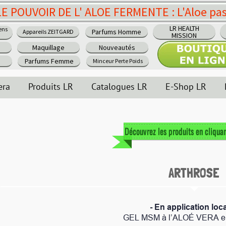
 ALOE FERMENTE : L'Aloe passe au niveau sup
BODY MISSION -
LR HEALTH
Parfums Homme
PERTE DE POIDS
MISSION
Nouveautés
PA
Minceur Perte Poids
Catalogues LR
E-Shop LR
Recrutement - Emplo
Découvrez les produits en cliquant sur les images
ARTHROSE
- En application locale :
GEL MSM à l’ALOÉ
VERA en massage