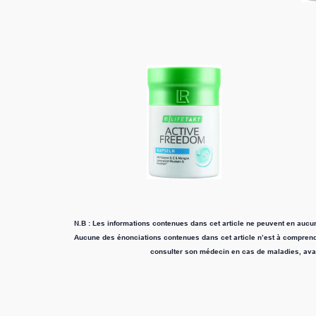
informations contenues dans cet article ne peuvent en aucun cas être considérées comme un
 énonciations contenues dans cet article n’est à comprendre comme affirmation absolue. i
consulter son médecin en cas de maladies, avant d'utiliser un complément alim