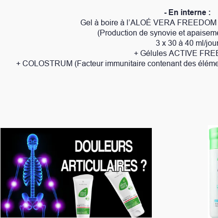
- En interne :
Gel à boire à l’ALOÉ VERA
FREEDOM et/ou SIVERA en cure
(Production de synovie et apaisement de la douleur)
3 x 30 à 40 ml/jour
+ Gélules ACTIVE FREEDOM
eur immunitaire contenant des éléments antibactériens et an